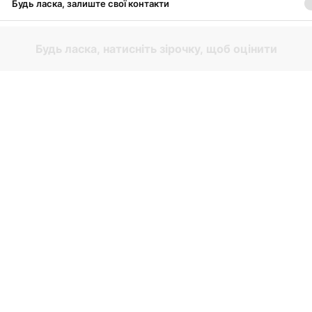
Будь ласка, залиште свої контакти
Будь ласка, натисніть зірочку, щоб оцінити